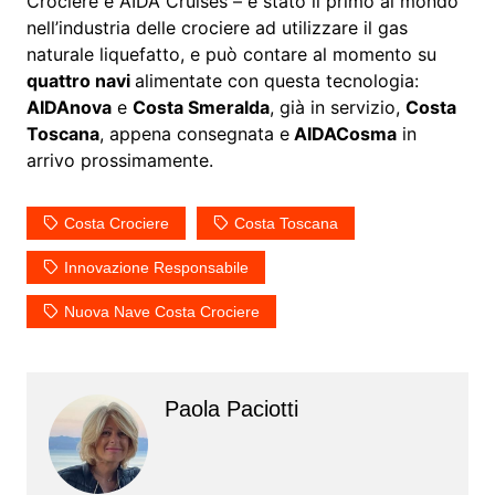
Crociere e AIDA Cruises – è stato il primo al mondo
nell’industria delle crociere ad utilizzare il gas
naturale liquefatto, e può contare al momento su
quattro navi
alimentate con questa tecnologia:
AIDAnova
e
Costa Smeralda
, già in servizio,
Costa
Toscana
, appena consegnata e
AIDACosma
in
arrivo prossimamente.
Costa Crociere
Costa Toscana
Innovazione Responsabile
Nuova Nave Costa Crociere
Paola Paciotti