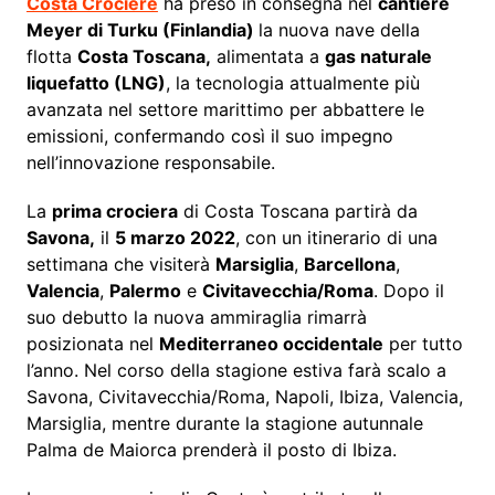
Costa Crociere
ha preso in consegna nel
cantiere
Meyer di Turku (Finlandia)
la nuova nave della
flotta
Costa Toscana,
alimentata a
gas naturale
liquefatto (LNG)
, la tecnologia attualmente più
avanzata nel settore marittimo per abbattere le
emissioni, confermando così il suo impegno
nell’innovazione responsabile.
La
prima crociera
di Costa Toscana partirà da
Savona,
il
5 marzo 2022
, con un itinerario di una
settimana che visiterà
Marsiglia
,
Barcellona
,
Valencia
,
Palermo
e
Civitavecchia/Roma
. Dopo il
suo debutto la nuova ammiraglia rimarrà
posizionata nel
Mediterraneo occidentale
per tutto
l’anno. Nel corso della stagione estiva farà scalo a
Savona, Civitavecchia/Roma, Napoli, Ibiza, Valencia,
Marsiglia, mentre durante la stagione autunnale
Palma de Maiorca prenderà il posto di Ibiza.