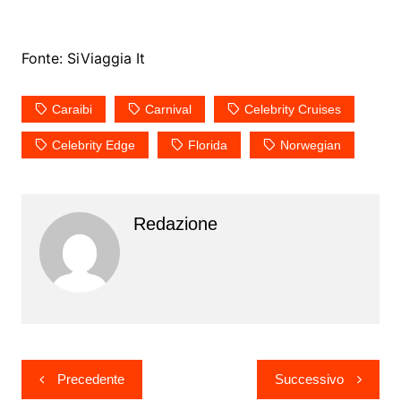
Fonte: SiViaggia It
Caraibi
Carnival
Celebrity Cruises
Celebrity Edge
Florida
Norwegian
Redazione
Navigazione
Precedente
Successivo
articoli