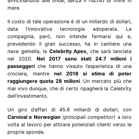
avvicinandosi alle onde, senza il rischio di finire in
mare.
Il costo di tale operazione è di un miliardo di dollari,
data l’innovativa tecnologia adoperata. La
compagnia, però, non intende fermarsi qui e,
prevedendo il gran successo, ha in cantiere una
nave gemella, la
Celebrity Apex,
che sarà lanciata
nel 2020.
Nel 2017 sono stati 24.7 milioni i
passeggeri
che hanno vissuto l’esperienza di una
crociera, mentre
nel 2018 si stima di poter
raggiungere quota 28 milioni
. Un mercato più che
mai vivo dunque, che di certo ripagherà la Celebrity
dell’investimento.
Un giro d’affari di 45.6 miliardi di dollari, con
Carnival e Norwegian
(principali competitor)
a loro
volta al lavoro per attirare potenziali clienti verso le
proprie sponde.