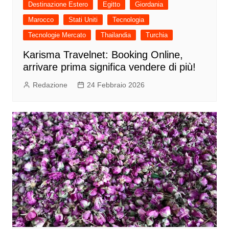
Destinazione Estero
Egitto
Giordania
Marocco
Stati Uniti
Tecnologia
Tecnologie Mercato
Thailandia
Turchia
Karisma Travelnet: Booking Online,
arrivare prima significa vendere di più!
Redazione
24 Febbraio 2026