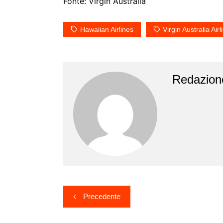
Fonte: Virgin Australia
Hawaiian Airlines
Virgin Australia Airl
Redazion
Navigazione
Precedente
articoli