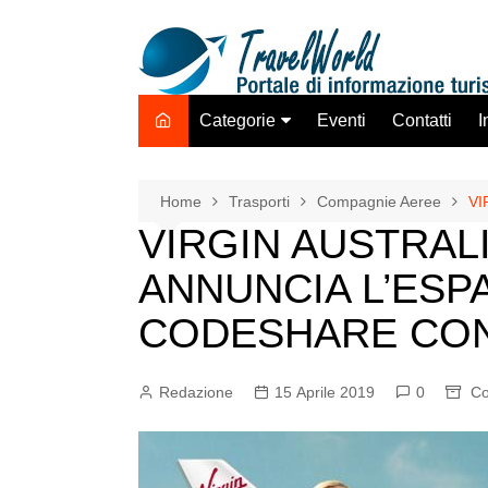
Salta
al
contenuto
Categorie
Eventi
Contatti
I
Destinazione Estero
Destinazione Italia
Home
Trasporti
Compagnie Aeree
VI
VIRGIN AUSTRALI
TO ADV OLTA
Trasporti
ANNUNCIA L’ESP
Hotel Strutture Ricettive
CODESHARE CON 
Istituzioni Associazioni
Network
Redazione
15 Aprile 2019
0
Co
Assicurazioni Servizi
Tecnologie Mercato