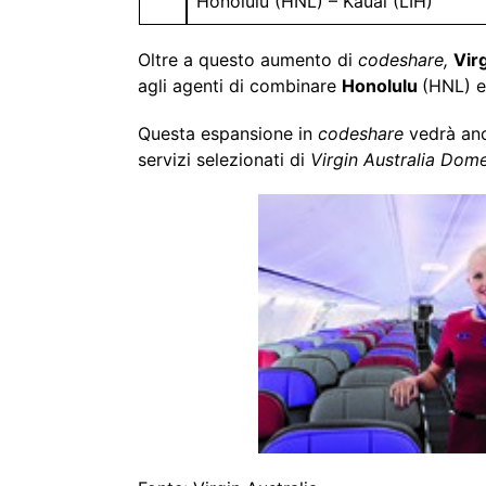
Honolulu (HNL) – Kauai (LIH)
Oltre a questo aumento di
codeshare,
Vir
agli agenti di combinare
Honolulu
(HNL) 
Questa espansione in
codeshare
vedrà an
servizi selezionati di
Virgin Australia Dom