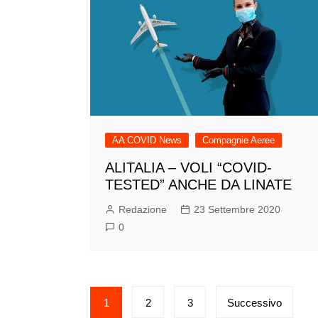
AA COVID News
Compagnie Aeree
ALITALIA – VOLI “COVID-
TESTED” ANCHE DA LINATE
Redazione
23 Settembre 2020
0
Paginazione
1
2
3
Successivo