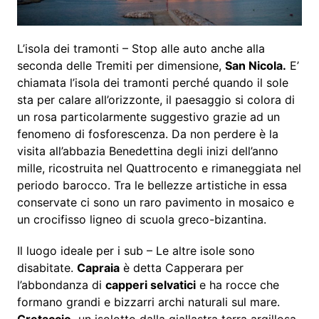
L’isola dei tramonti – Stop alle auto anche alla
seconda delle Tremiti per dimensione,
San Nicola.
E’
chiamata l’isola dei tramonti perché quando il sole
sta per calare all’orizzonte, il paesaggio si colora di
un rosa particolarmente suggestivo grazie ad un
fenomeno di fosforescenza. Da non perdere è la
visita all’abbazia Benedettina degli inizi dell’anno
mille, ricostruita nel Quattrocento e rimaneggiata nel
periodo barocco. Tra le bellezze artistiche in essa
conservate ci sono un raro pavimento in mosaico e
un crocifisso ligneo di scuola greco-bizantina.
Il luogo ideale per i sub – Le altre isole sono
disabitate.
Capraia
è detta Capperara per
l’abbondanza di
capperi selvatici
e ha rocce che
formano grandi e bizzarri archi naturali sul mare.
Cretaccio,
un isolotto dalla giallastra terra argillosa