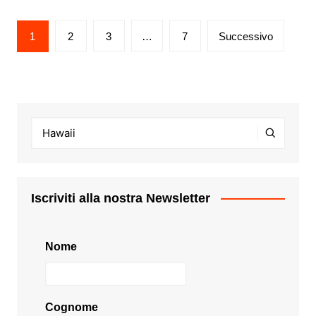
Paginazione
1
2
3
…
7
Successivo
degli
articoli
Iscriviti alla nostra Newsletter
Nome
Cognome