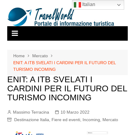
Salta
Italian
al
contenuto
Home
Mercato
ENIT: A ITB SVELATI I CARDINI PER IL FUTURO DEL
TURISMO INCOMING
ENIT: A ITB SVELATI I
CARDINI PER IL FUTURO DEL
TURISMO INCOMING
Massimo Terracina
10 Marzo 2022
Destinazione Italia
,
Fiere ed eventi
,
Incoming
,
Mercato