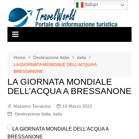
Salta
Italian
al
contenuto
Home
Destinazione Italia
italia
LA GIORNATA MONDIALE DELL’ACQUA A
BRESSANONE
LA GIORNATA MONDIALE
DELL’ACQUA A BRESSANONE
Massimo Terracina
10 Marzo 2022
Destinazione Italia
,
italia