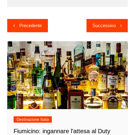
Navigazione
Precedente
Successivo
articoli
Destinazione Italia
Fiumicino: ingannare l’attesa al Duty