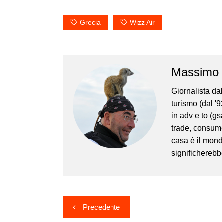
Grecia
Wizz Air
Massimo 
Giornalista da
turismo (dal '
in adv e to (g
trade, consume
casa è il mond
significherebb
Navigazione
Precedente