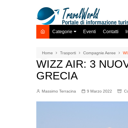
Salta
al
contenuto
Categorie
Eventi
Contatti
I
Destinazione Estero
Destinazione Italia
Home
Trasporti
Compagnie Aeree
WI
WIZZ AIR: 3 NUO
TO ADV OLTA
Trasporti
GRECIA
Hotel Strutture Ricettive
Istituzioni Associazioni
Massimo Terracina
9 Marzo 2022
C
Network
Assicurazioni Servizi
Tecnologie Mercato