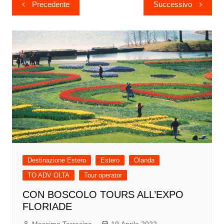
Navigazione
Precedente
Successivo
articoli
Destinazione Estero
Estero
Olanda
TO ADV OLTA
Tour operator
CON BOSCOLO TOURS ALL’EXPO
FLORIADE