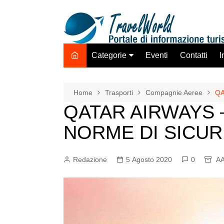
Salta
al
contenuto
Categorie
Eventi
Contatti
I
Destinazione Estero
Destinazione Italia
Home
Trasporti
Compagnie Aeree
QA
QATAR AIRWAYS –
TO ADV OLTA
Trasporti
NORME DI SICUR
Hotel Strutture Ricettive
Istituzioni Associazioni
Redazione
5 Agosto 2020
0
AA
Network
Assicurazioni Servizi
Tecnologie Mercato