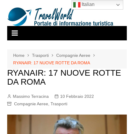
Salta
Italian
al
contenuto
Home
Trasporti
Compagnie Aeree
RYANAIR: 17 NUOVE ROTTE DA ROMA
RYANAIR: 17 NUOVE ROTTE
DA ROMA
Massimo Terracina
10 Febbraio 2022
Compagnie Aeree
,
Trasporti