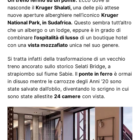
Un treno fermo su un ponte.
Ecco dove si
nasconde il
Kruger Shalati,
una delle più attese
nuove aperture alberghiere nell’iconico
Kruger
National Park, in Sudafrica.
Questo sembra tutt’altro
che un albergo o un lodge, eppure è in grado di
combinare
l’ospitalità di lusso
di un boutique hotel
con una
vista mozzafiato
unica nel suo genere.
Si tratta infatti della trasformazione di un vecchio
treno ancorato sullo storico Selati Bridge, a
strapiombo sul fiume Sabie. Il
ponte in ferro
è ormai
in disuso mentre le carrozze degli Anni ’20 sono
state salvate dall’oblio, diventando lo scrigno in cui
sono state allestite
24 camere
con vista.