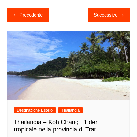
Navigazione
Precedente
Successivo
articoli
Destinazione Estero
Thailandia
Thailandia – Koh Chang: l’Eden
tropicale nella provincia di Trat