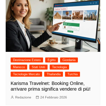
Destinazione Estero
Egitto
Giordania
Marocco
Stati Uniti
Tecnologia
Tecnologie Mercato
Thailandia
Turchia
Karisma Travelnet: Booking Online,
arrivare prima significa vendere di più!
Redazione
24 Febbraio 2026