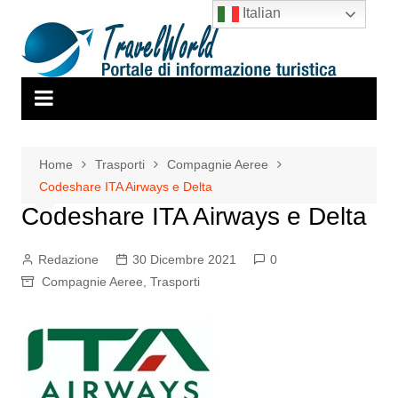
Salta
Italian
al
contenuto
Home
Trasporti
Compagnie Aeree
Codeshare ITA Airways e Delta
Codeshare ITA Airways e Delta
Redazione
30 Dicembre 2021
0
Compagnie Aeree
,
Trasporti