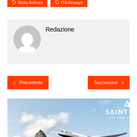
Delta Airlines
ITA Airways
Redazione
Navigazione
Precedente
Successivo
articoli