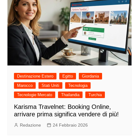
Destinazione Estero
Egitto
Giordania
Marocco
Stati Uniti
Tecnologia
Tecnologie Mercato
Thailandia
Turchia
Karisma Travelnet: Booking Online,
arrivare prima significa vendere di più!
Redazione
24 Febbraio 2026