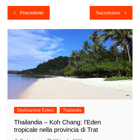
Navigazione
Precedente
Successivo
articoli
Destinazione Estero
Thailandia
Thailandia – Koh Chang: l’Eden
tropicale nella provincia di Trat