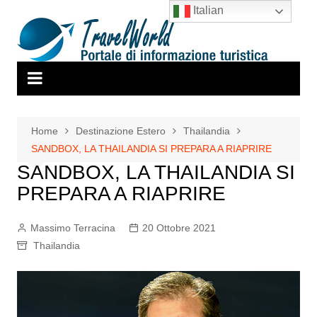
Salta
Italian
al
contenuto
Home
Destinazione Estero
Thailandia
SANDBOX, LA THAILANDIA SI PREPARA A RIAPRIRE
SANDBOX, LA THAILANDIA SI
PREPARA A RIAPRIRE
Massimo Terracina
20 Ottobre 2021
Thailandia