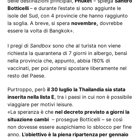
delle destinazioni principali,
Phuket
– spiega
Sandro
Botticelli
– e durante l’estate si sono aggiunte le
isole del Sud, con 4 provincie che hanno raggiunto
la soglia. A breve, si spera
novembre,
dovrebbe
essere la volta di Bangkok».
I pregi di
Sandbox
sono che al turista non viene
richiesta la quarantena di 7 giorni in albergo, bensì
nella provincia che, appunto, abbia l’80% di
vaccinati, per poi potersi spostare liberamente nel
resto del Paese.
Purtroppo, però
il 30 luglio la Thailandia sia stata
inserita nella lista E
, tra i paesi in cui non è possibile
viaggiare per motivi leisure.
«La speranza è che
nel decreto previsto a giorni la
situazione cambi
– prosegue Botticelli – se così
non dovesse essere auspichiamo lo sblocco per fine
anno.
L’obiettivo è la piena ripartenza per gennaio