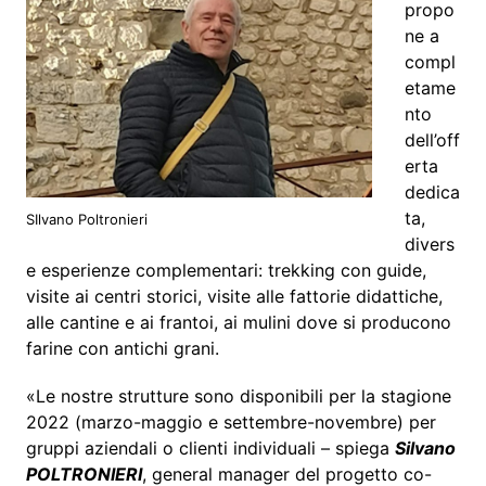
propo
ne a
compl
etame
nto
dell’off
erta
dedica
ta,
SIlvano Poltronieri
divers
e esperienze complementari: trekking con guide,
visite ai centri storici, visite alle fattorie didattiche,
alle cantine e ai frantoi, ai mulini dove si producono
farine con antichi grani.
«Le nostre strutture sono disponibili per la stagione
2022 (marzo-maggio e settembre-novembre) per
gruppi aziendali o clienti individuali – spiega
Silvano
POLTRONIERI
, general manager del progetto co-