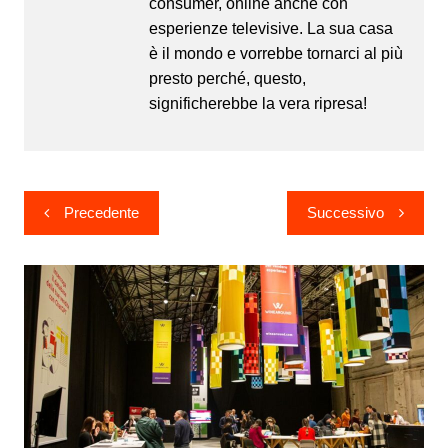
consumer, online anche con
esperienze televisive. La sua casa
è il mondo e vorrebbe tornarci al più
presto perché, questo,
significherebbe la vera ripresa!
Navigazione
Precedente
Successivo
articoli