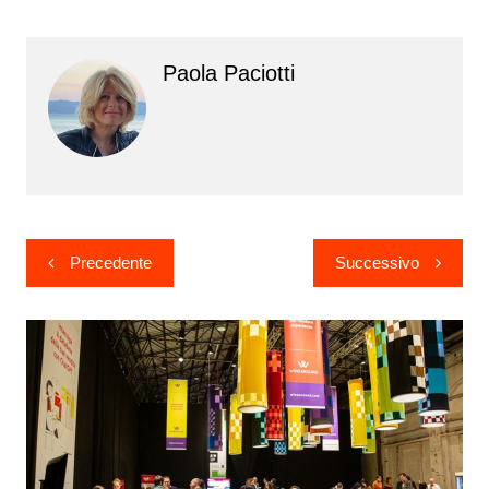
Paola Paciotti
Navigazione
Precedente
Successivo
articoli