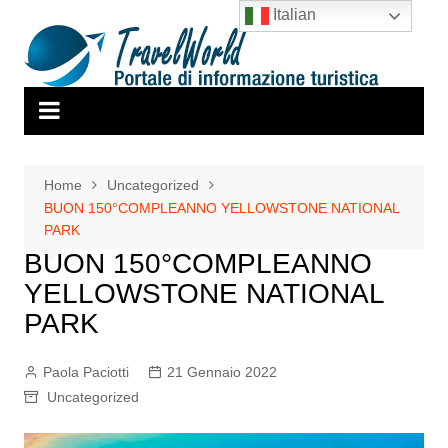
Salta
Italian
al
contenuto
Home
Uncategorized
BUON 150°COMPLEANNO YELLOWSTONE NATIONAL
PARK
BUON 150°COMPLEANNO
YELLOWSTONE NATIONAL
PARK
Paola Paciotti
21 Gennaio 2022
Uncategorized