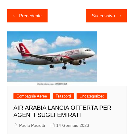
Navigazione
Precedente
Successivo
articoli
Compagnie Aeree
Trasporti
Uncategorized
AIR ARABIA LANCIA OFFERTA PER
AGENTI SUGLI EMIRATI
Paola Paciotti
14 Gennaio 2023