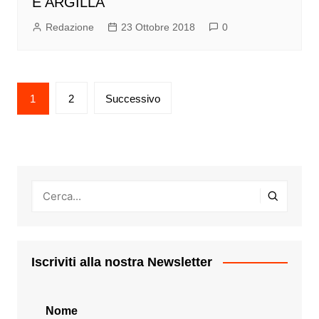
E ARGILLA
Redazione
23 Ottobre 2018
0
Paginazione
1
2
Successivo
degli
articoli
Iscriviti alla nostra Newsletter
Nome