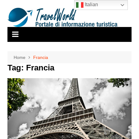
Salta
Italian
al
contenuto
Home
Francia
Tag:
Francia